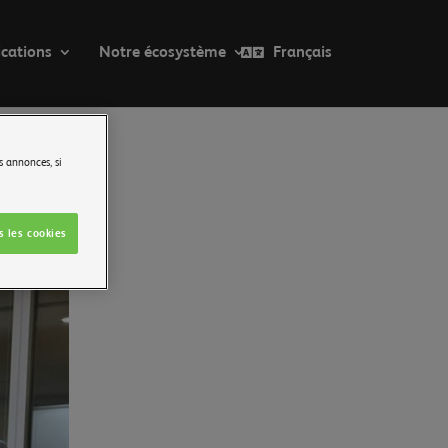
ications
Notre écosystème
Français
s annonces, si
s les cookies