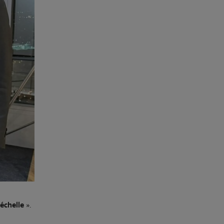
’échelle
».